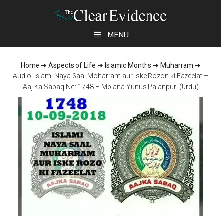
Skip
Skip
Skip
MENU
to
to
to
main
primary
footer
Home
➜
Aspects of Life
➜
Islamic Months
➜
Muharram
➜
content
sidebar
Audio: Islami Naya Saal Moharram aur Iske Rozon ki Fazeelat –
Aaj Ka Sabaq No: 1748 – Molana Yunus Palanpuri (Urdu)