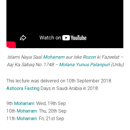
Islami Naya Saal
Moharram
aur Iske
Rozon
ki Fazeelat –
Aaj Ka Sabaq No: 1748 –
Molana Yunus Palanpuri
(Urdu)
This lecture was delivered on 10th September 2018.
Ashoora
Fasting
Days in Saudi Arabia in 2018:
9th
Moharram
: Wed, 19th Sep
10th
Moharram
: Thu, 20th Sep
11th
Moharram
: Fri, 21st Sep