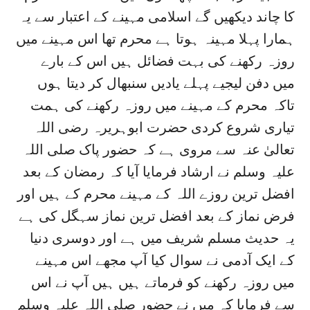
کا چاند دیکھیں گے اسلامی مہینے کے اعتبار سے یہ
ہمارا پہلا مہینہ ہوتا ہے محرم تھا اس مہینے میں
روزہ رکھنے کی بہت فضائل ہیں اس کے بارے
میں دفن لیجیے پہلے یادیں سنبھال کر دیتا ہوں
تاکہ محرم کے مہینے میں روزہ رکھنے کی ہمت
تیاری شروع کردی حضرت ابوہریرہ رضی اللہ
تعالیٰ عنہ سے مروی ہے کہ حضور پاک صلی اللہ
علیہ وسلم نے ارشاد فرمایا آیا کہ رمضان کے بعد
افضل ترین روزے اللہ کے مہینے محرم کے ہیں اور
فرض نماز کے بعد افضل ترین نماز سہگل کی ہے
یہ حدیث مسلم شریف میں ہے اور دوسری دنیا
کے ایک آدمی نے سوال کیا آپ مجھے اس مہینے
میں روزہ رکھنے کو فرماتے ہیں ہیں آپ نے اس
سے فرمایا کہ میں نے حضور صلی اللہ علیہ وسلم