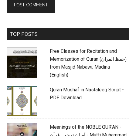
Primary
TOP POSTS
Sidebar
Free Classes for Recitation and
Memorization of Quran (حفظ القران)
from Masjid Nabawi, Madina
(English)
Quran Mushaf in Nastaleeq Script -
PDF Download
Meanings of the NOBLE QUR’AN -
آسان ترجمہ قرآن - Mufti Muhammad