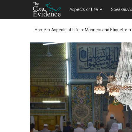
Skip
Skip
Skip
Aspects of Life
Speaker/A
to
to
to
main
primary
footer
content
sidebar
Home
➜
Aspects of Life
➜
Manners and Etiquette