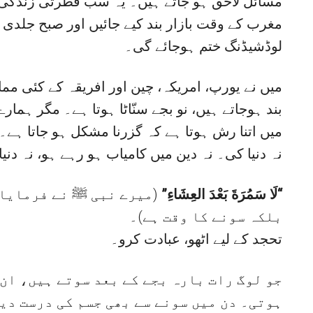
مسائل لاحق ہو جاتے ہیں۔ یہ سب فطرتی زندگی کو
مغرب کے وقت بازار بند کیے جائیں اور صبح جلدی ا
لوڈشیڈنگ ختم ہوجائے گی۔
میں نے یورپ، امریکہ، چین اور افریقہ کے کئی مما
بند ہوجاتے ہیں، نو بجے سنّاٹا ہوتا ہے۔ مگر ہمار
میں اتنا رش ہوتا ہے کہ گزرنا مشکل ہو جاتا ہ،
نہ دنیا کی۔ نہ دین میں کامیاب ہو رہے ہو، نہ دنیا
“لَا سَمُرَةَ بَعْدَ العِشَاءِ”
میرے نبی ﷺ نے فرمایا ،
بلکہ سونے کا وقت ہے)۔
تحجد کے لیے اٹھو، عبادت کرو۔
جو لوگ رات بارہ بجے کے بعد سوتے ہیں، ان 
ہوتی۔ دن میں سونے سے بھی جسم کی درست دی