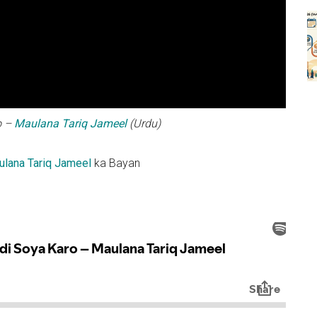
o –
Maulana Tariq Jameel
(Urdu)
lana Tariq Jameel
ka Bayan