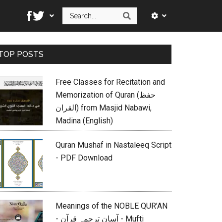
Search
Search
Primary
TOP POSTS
Sidebar
Free Classes for Recitation and
Memorization of Quran (حفظ
القران) from Masjid Nabawi,
Madina (English)
Quran Mushaf in Nastaleeq Script
- PDF Download
Meanings of the NOBLE QUR’AN
- آسان ترجمہ قرآن - Mufti