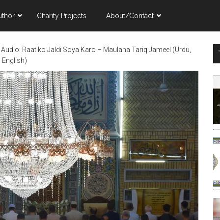
uthor
Charity Projects
About/Contact
➜
Audio: Raat ko Jaldi Soya Karo – Maulana Tariq Jameel (Urdu,
English)