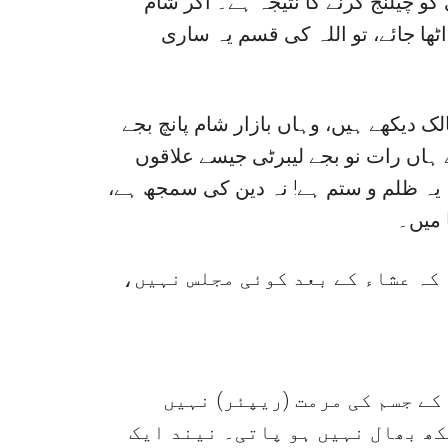
 چیلنج کرنے کا نتیجہ ہے۔ اگر شام
ٹھا جائے، تو اللہ کی قسم یہ ساری
لک دیکھے ہیں، وہاں بازار شام پانچ بجے
ے ہاں رات نو بجے لیبرٹی جیسے علاقوں
ے۔ یہ ظلم و ستم ہے! نہ دین کی سمجھ ہے
 میں۔
(کہ عشاء کے بعد کوئی مجلس نہیں
کے جسم کی مرمت (ریپئر) نہیں
کھ بھال نہیں ہو پاتی۔ نیند ایک