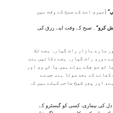
“ِي
(میری امت کے صبح کے وقت میں
“ش کرو
۔ صبح کے وقت اپنے رزق کی
ر سارے بازار رات گیارہ بجے تک
ے دور، رات گیارہ بجے دکانیں بند
 تو سو چکے ہوتے ہیں یا ٹی وی اور
کھانے کے بعد سوتا ہے، جس سے
ے، اور پھر شیخ صاحب کہتے ہیں کہ
دل کی بیماری، کسی کو گیسٹرو کے