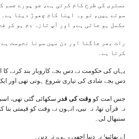
مستری کی طرح کام کرتی ہے، جو پورے جسم کی
سوتے ہیں، تو وہ اپنا کام چھوڑ دیتا ہے۔ 
مکمل ہو جاتی ہے، اور آپ تازہ دم ہو کر فج
رات بھر جاگنا اور دن میں سونا نحوست ہے
کرتا ہے۔
یہاں کی حکومت نے دس بجے کاروبار بند کرنے کا اعل
دس بجے شادی کی تیاری شروع ہوتی تھی اور ایک ب
جس امت کو
وقت کی قدر
سکھائی گئی تھی، اسی 
نہ قرآن تھا، نہ نبی، انہوں نے وقت کو قیمتی بنا کر 
سنبھال لی۔
اے بھائیو! نہ دنیا اچھی رہی، نہ دین۔