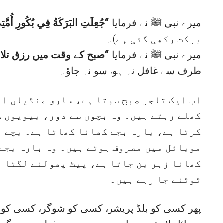
میرے نبی ﷺ نے فرمایا:
جُعِلَتِ البَرَكَةُ فِي بُكُورِ أُمَّت”
برکت رکھی گئی ہے)۔
میرے نبی ﷺ نے فرمایا:
صبح کے وقت میں رزق تلا”
طرف سے غافل نہ ہو، سو نہ جاؤ۔
اب ایک تاجر صبح سوتا ہے، ساری منڈیاں او
کھلے رہتے ہیں۔ وہ بچوں سے دور، بیویوں س
کرتا ہے، بارہ بجے کھانا کھاتا ہے۔ بچے یا
موبائل میں مصروف ہوتے ہیں۔ وہ بارہ بجے 
کھانا زہر بن جاتا ہے، پیٹ پھولنے لگتا ہ
ٹوٹنے جا رہے ہیں۔
پھر کسی کو بلڈ پریشر، کسی کو شوگر، کسی کو 