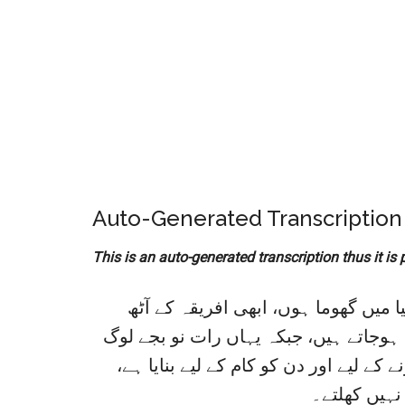
Auto-Generated Transcription
This is an auto-generated transcription thus it is 
 میں گھوما ہوں، ابھی افریقہ کے آٹھ
د ہوجاتے ہیں، جبکہ یہاں رات نو بجے لوگ
 کے لیے اور دن کو کام کے لیے بنایا ہے
نہیں کھلتے۔