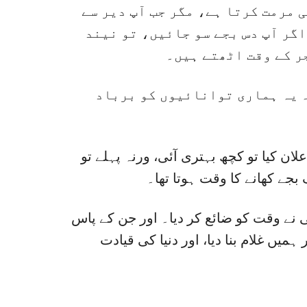
 مرمت کرتا ہے، مگر جب آپ دیر سے
اگر آپ دس بجے سو جائیں، تو نیند
ر کے وقت اٹھتے ہیں۔
۔ یہ ہماری توانائیوں کو برباد
ان کیا تو کچھ بہتری آئی، ورنہ پہلے تو
جے کھانے کا وقت ہوتا تھا۔
نے وقت کو ضائع کر دیا۔ اور جن کے پاس
ہمیں غلام بنا دیا، اور دنیا کی قیادت