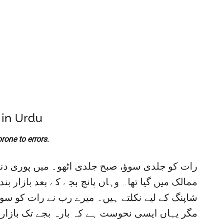
 in Urdu
prone to errors.
رات کو جلدی سوؤ، صبح جلدی اٹھو۔ میں پوری دنیا
ممالک میں گیا تھا۔ وہاں پانچ بجے کے بعد بازار بن
شاپنگ کے لیے نکلتے ہیں۔ میرے رب نے رات کو سونے،
مگر یہاں ایسی نحوست ہے کہ بارہ بجے تک بازار 